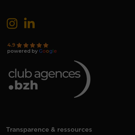
4.9
powered by
G
o
o
g
l
e
Transparence & ressources