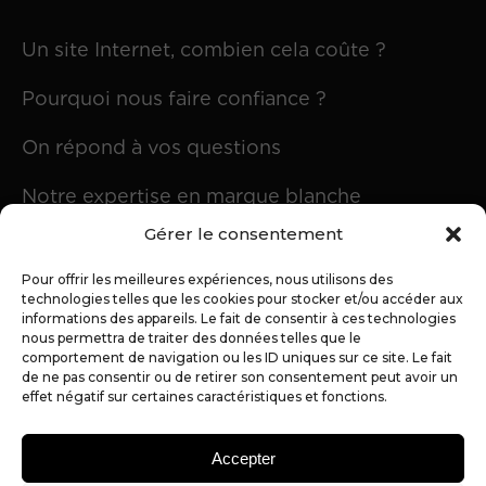
Un site Internet, combien cela coûte ?
Pourquoi nous faire confiance ?
On répond à vos questions
Notre expertise en marque blanche
Gérer le consentement
Pour offrir les meilleures expériences, nous utilisons des
L'agence
technologies telles que les cookies pour stocker et/ou accéder aux
informations des appareils. Le fait de consentir à ces technologies
nous permettra de traiter des données telles que le
Notre actualité
comportement de navigation ou les ID uniques sur ce site. Le fait
de ne pas consentir ou de retirer son consentement peut avoir un
effet négatif sur certaines caractéristiques et fonctions.
Éthique & Qualité
Recommandez notre agence
Accepter