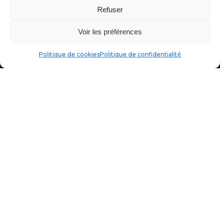
Prendre rendez-vous !
Refuser
Si on recrute, c’est ici !
Voir les préférences
Politique de cookies
Politique de confidentialité
Tous nos avis Google
Coordonnées
06 31 64 97 39
02 72 07 89 40
alexandre@partner-web.fr
54 bis Bd du 19 Mars 1962
44350 GUERANDE