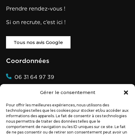
Prendre rendez-vous !
Si on recrute, c’est ici !
Tous nos avis Google
Coordonnées
06 31 64 97 39
02 72 07 89 40
Gérer le consentement
alexandre@partner-web.fr
Pour offrir les meilleures expériences, nous utilisons des
technologies telles que les cookies pour stocker et/ou accéder aux
54 bis Bd du 19 Mars 1962
informations des appareils. Le fait de consentir à ces technologies
44350 GUERANDE
nous permettra de traiter des données telles que le
comportement de navigation ou les ID uniques sur ce site. Le fait
de ne pas consentir ou de retirer son consentement peut avoir un