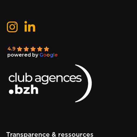
4.9
powered by
G
o
o
g
l
e
Transparence & ressources