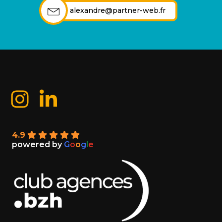
alexandre@partner-web.fr
4.9
powered by
G
o
o
g
l
e