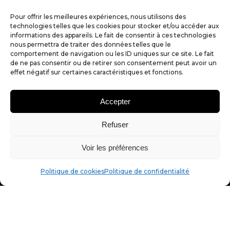
Notre actualité
Pour offrir les meilleures expériences, nous utilisons des
Éthique & Qualité
technologies telles que les cookies pour stocker et/ou accéder aux
informations des appareils. Le fait de consentir à ces technologies
nous permettra de traiter des données telles que le
Recommandez notre agence
comportement de navigation ou les ID uniques sur ce site. Le fait
de ne pas consentir ou de retirer son consentement peut avoir un
Prendre rendez-vous !
effet négatif sur certaines caractéristiques et fonctions.
Si on recrute, c’est ici !
Accepter
Refuser
Tous nos avis Google
Voir les préférences
Coordonnées
NOUS CONTACTER
Politique de cookies
Politique de confidentialité
06 31 64 97 39
02 72 07 89 40
alexandre@partner-web.fr