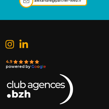
alexandre@partner-web.fr
4.9
powered by
G
o
o
g
l
e