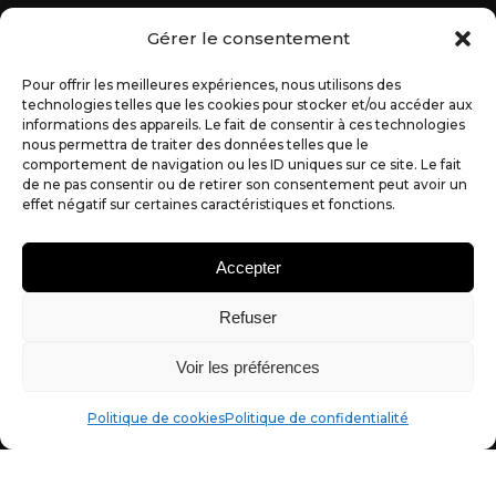
Éthique & Qualité
Gérer le consentement
Recommandez notre agence
Pour offrir les meilleures expériences, nous utilisons des
technologies telles que les cookies pour stocker et/ou accéder aux
informations des appareils. Le fait de consentir à ces technologies
Prendre rendez-vous !
nous permettra de traiter des données telles que le
comportement de navigation ou les ID uniques sur ce site. Le fait
Si on recrute, c’est ici !
de ne pas consentir ou de retirer son consentement peut avoir un
effet négatif sur certaines caractéristiques et fonctions.
Tous nos avis Google
Accepter
Refuser
Coordonnées
Voir les préférences
06 31 64 97 39
NOUS CONTACTER
Politique de cookies
Politique de confidentialité
02 72 07 89 40
alexandre@partner-web.fr