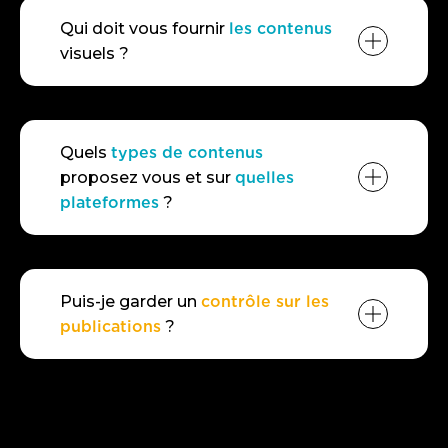
Qui doit vous fournir
les contenus
visuels ?
Quels
types de contenus
proposez vous et sur
quelles
plateformes
?
artenaire photographe
peut se déplacer
Puis-je garder un
contrôle sur les
publications
?