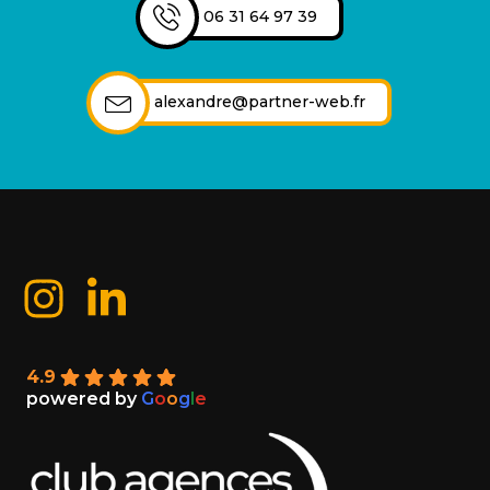
06 31 64 97 39
alexandre@partner-web.fr
4.9
powered by
G
o
o
g
l
e