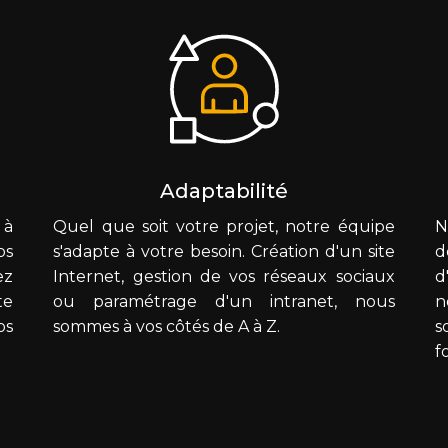
Adaptabilité
 à
Quel que soit votre projet, notre équipe
N
os
s'adapte à votre besoin. Création d'un site
d
ez
Internet, gestion de vos réseaux sociaux
d
te
ou paramétrage d'un intranet, nous
n
os
sommes à vos côtés de A à Z.
s
f