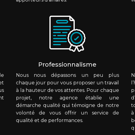
Professionnalisme
de
Nous nous dépassons un peu plus
N
et
chaque jour pour vous proposer un travail
us
à la hauteur de vos attentes. Pour chaque
p
nt
projet, notre agence établie une
d
démarche qualité qui témoigne de notre
t
volonté de vous offrir un service de
à
qualité et de performances.
b
q