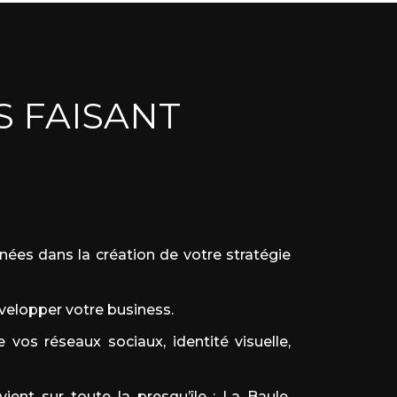
S FAISANT
es dans la création de votre stratégie
velopper votre business.
e vos réseaux sociaux
,
identité visuelle
,
ent sur toute la presqu’île : La Baule,