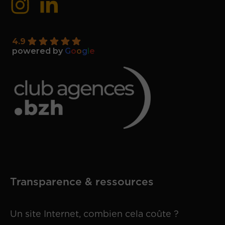
4.9
powered by
G
o
o
g
l
e
Transparence & ressources
Un site Internet, combien cela coûte ?