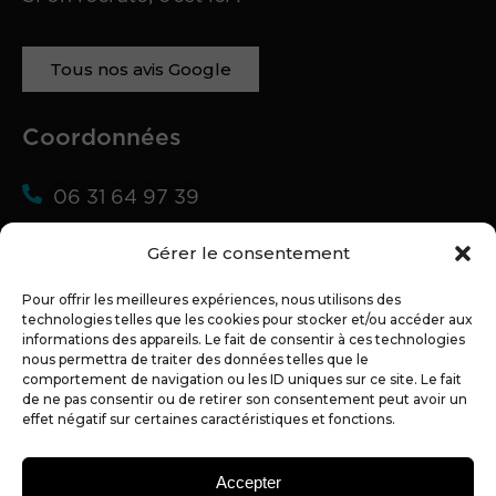
Tous nos avis Google
Coordonnées
06 31 64 97 39
02 72 07 89 40
Gérer le consentement
alexandre@partner-web.fr
Pour offrir les meilleures expériences, nous utilisons des
technologies telles que les cookies pour stocker et/ou accéder aux
54 bis Bd du 19 Mars 1962
informations des appareils. Le fait de consentir à ces technologies
44350 GUERANDE
nous permettra de traiter des données telles que le
comportement de navigation ou les ID uniques sur ce site. Le fait
de ne pas consentir ou de retirer son consentement peut avoir un
effet négatif sur certaines caractéristiques et fonctions.
Accepter
© Copyright 2026 – Tous droits réservés – Réalisé par Partner