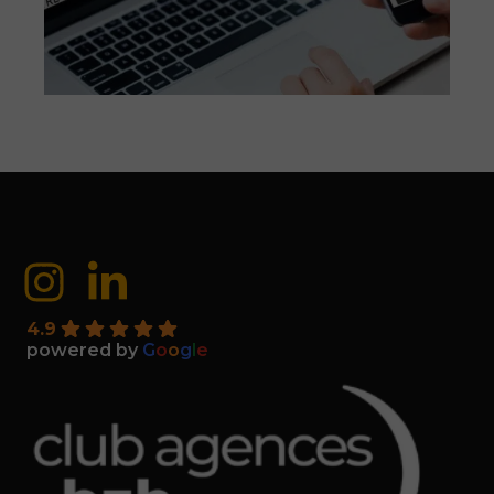
4.9
powered by
G
o
o
g
l
e