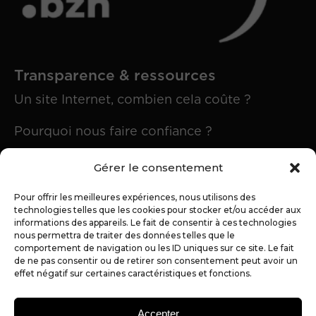
Transparence & ressources
Un site Internet, combien cela coûte ?
Pourquoi nous faire confiance ?
On répond à vos questions
Gérer le consentement
Notre expertise en marque blanche
Pour offrir les meilleures expériences, nous utilisons des
technologies telles que les cookies pour stocker et/ou accéder aux
informations des appareils. Le fait de consentir à ces technologies
nous permettra de traiter des données telles que le
comportement de navigation ou les ID uniques sur ce site. Le fait
L'agence
de ne pas consentir ou de retirer son consentement peut avoir un
effet négatif sur certaines caractéristiques et fonctions.
Notre actualité
Éthique & Qualité
Accepter