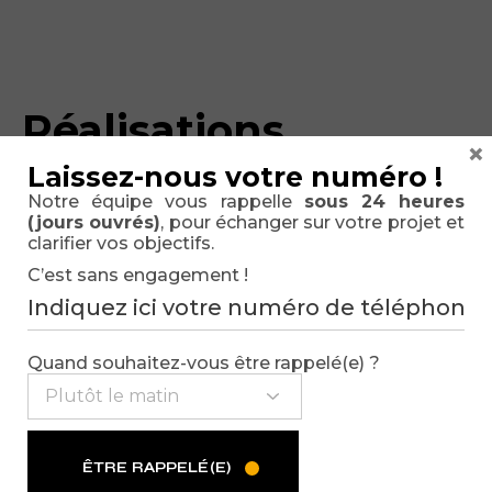
Réalisations
×
similaires
Laissez-nous votre numéro !
Notre équipe vous rappelle
sous 24 heures
(jours ouvrés)
, pour échanger sur votre projet et
clarifier vos objectifs.
C’est sans engagement !
INTRANET/EXTRANET
Quand souhaitez-vous être rappelé(e) ?
École des Avocats Centre Sud
ÊTRE RAPPELÉ(E)
(EDACS) – Montpellier