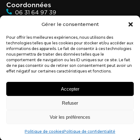
Coordonnées
06 31 64 97 39
Gérer le consentement
02 72 07 89 40
alexandre@partner-web.fr
Pour offrir les meilleures expériences, nous utilisons des
technologies telles que les cookies pour stocker et/ou accéder aux
informations des appareils. Le fait de consentir à ces technologies
54 bis Bd du 19 Mars 1962
nous permettra de traiter des données telles que le
44350 GUERANDE
comportement de navigation ou les ID uniques sur ce site. Le fait
de ne pas consentir ou de retirer son consentement peut avoir un
effet négatif sur certaines caractéristiques et fonctions.
© Copyright 2026 – Tous droits réservés – Réalisé par Partner
Accepter
Mentions Légales
Politique de cookies (UE)
Web à Guérande
|
|
Refuser
Politique de confidentialité
Conditions Générales de Vente
|
Notre agence accompagne des entreprises sur toute la
Voir les préférences
presqu’île de Guérande et La Baule, le Grand Ouest et sur la
France entière
Agence référencée sur Sortlist
|
Politique de cookies
Politique de confidentialité