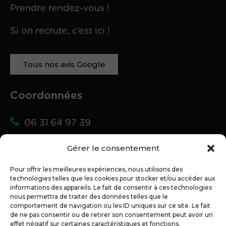
Prendre rendez-vous !
Si on recrute, c’est ici !
Tous nos avis Google
Coordonnées
06 31 64 97 39
02 72 07 89 40
Gérer le consentement
alexandre@partner-web.fr
Pour offrir les meilleures expériences, nous utilisons des
technologies telles que les cookies pour stocker et/ou accéder aux
54 bis Bd du 19 Mars 1962
informations des appareils. Le fait de consentir à ces technologies
44350 GUERANDE
nous permettra de traiter des données telles que le
comportement de navigation ou les ID uniques sur ce site. Le fait
de ne pas consentir ou de retirer son consentement peut avoir un
effet négatif sur certaines caractéristiques et fonctions.