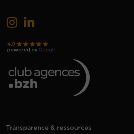
4.9
powered by
G
o
o
g
l
e
Transparence & ressources