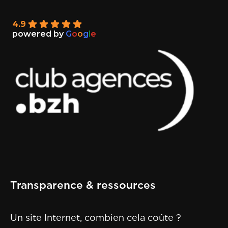
4.9
powered by
G
o
o
g
l
e
Transparence & ressources
Un site Internet, combien cela coûte ?