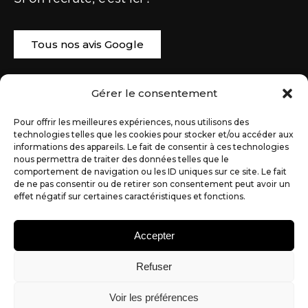
Tous nos avis Google
Coordonnées
Gérer le consentement
06 31 64 97 39
Pour offrir les meilleures expériences, nous utilisons des
technologies telles que les cookies pour stocker et/ou accéder aux
informations des appareils. Le fait de consentir à ces technologies
02 72 07 89 40
nous permettra de traiter des données telles que le
comportement de navigation ou les ID uniques sur ce site. Le fait
alexandre@partner-web.fr
de ne pas consentir ou de retirer son consentement peut avoir un
effet négatif sur certaines caractéristiques et fonctions.
54 bis Bd du 19 Mars 1962
44350 GUERANDE
Accepter
Refuser
Voir les préférences
© Copyright 2026 – Tous droits réservés – Réalisé par Partner