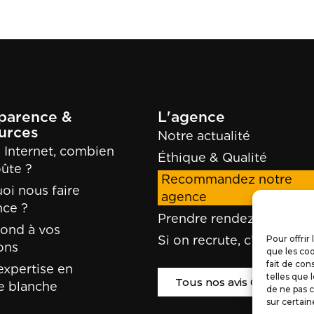
parence &
L'agence
urces
Notre actualité
e Internet, combien
Éthique & Qualité
oûte ?
Recommandez notre
oi nous faire
agence
nce ?
Prendre rendez-vous !
ond à vos
Si on recrute, c’est ici !
Pour offrir
ons
que les coo
fait de con
expertise en
telles que 
Tous nos avis Google
e blanche
de ne pas c
sur certain