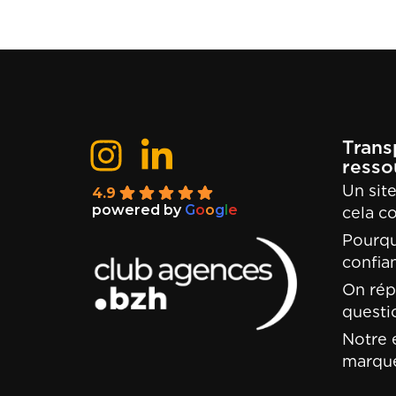
Trans
resso
Un sit
4.9
powered by
G
o
o
g
l
e
cela c
Pourqu
confia
On rép
questi
Notre 
marqu