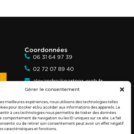
Coordonnées
06 31 64 97 39
02 72 07 89 40
alexandre@partner-web.fr
Gérer le consentement
54 bis Bd du 19 Mars 1962
44350 GUERANDE
 les meilleures expériences, nous utilisons des technologies telles
kies pour stocker et/ou accéder aux informations des appareils. Le
sentir à ces technologies nous permettra de traiter des données
le comportement de navigation ou les ID uniques sur ce site. Le fait
onsentir ou de retirer son consentement peut avoir un effet négatif
es caractéristiques et fonctions.