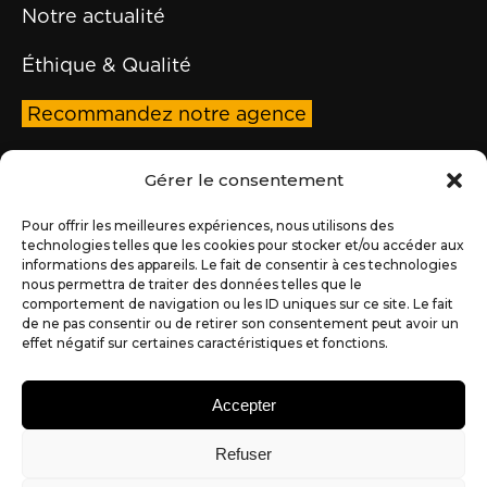
Notre actualité
Éthique & Qualité
Recommandez notre agence
Prendre rendez-vous !
Gérer le consentement
Si on recrute, c’est ici !
Pour offrir les meilleures expériences, nous utilisons des
technologies telles que les cookies pour stocker et/ou accéder aux
informations des appareils. Le fait de consentir à ces technologies
Tous nos avis Google
nous permettra de traiter des données telles que le
comportement de navigation ou les ID uniques sur ce site. Le fait
de ne pas consentir ou de retirer son consentement peut avoir un
effet négatif sur certaines caractéristiques et fonctions.
Coordonnées
06 31 64 97 39
Accepter
02 72 07 89 40
Refuser
alexandre@partner-web.fr