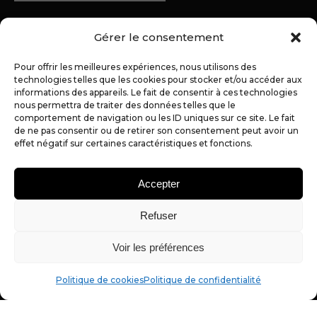
Coordonnées
Gérer le consentement
06 31 64 97 39
Pour offrir les meilleures expériences, nous utilisons des
02 72 07 89 40
technologies telles que les cookies pour stocker et/ou accéder aux
informations des appareils. Le fait de consentir à ces technologies
alexandre@partner-web.fr
nous permettra de traiter des données telles que le
comportement de navigation ou les ID uniques sur ce site. Le fait
54 bis Bd du 19 Mars 1962
de ne pas consentir ou de retirer son consentement peut avoir un
effet négatif sur certaines caractéristiques et fonctions.
44350 GUERANDE
Accepter
Refuser
© Copyright 2026 – Tous droits réservés – Réalisé par Partner
Mentions Légales
Politique de cookies (UE)
Web à Guérande
|
|
Voir les préférences
Politique de confidentialité
Conditions Générales de Vente
|
Notre agence accompagne des entreprises sur toute la
Politique de cookies
Politique de confidentialité
presqu’île de Guérande et La Baule, le Grand Ouest et sur la
France entière
Agence référencée sur Sortlist
|